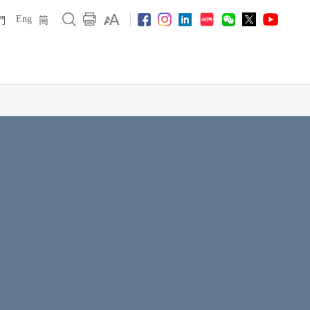
Eng
們
简