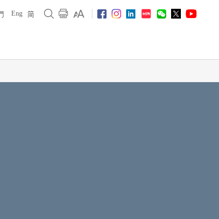
Eng
們
简