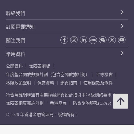
聯絡我們
訂閱電郵通知
關注我們
常用資料
公開資料
無障礙瀏覽
年度整合開放數據計劃（包含空間數據計劃）
平等機會
私隱政策聲明
保安資料
網頁指南
使用條款及條件
符合萬維網聯盟有關無障礙網頁設計指引中2A級別的要求
無障礙網頁嘉許計劃
香港品牌
防貪諮詢服務(CPAS)
© 2026 年香港金融管理局。版權所有。