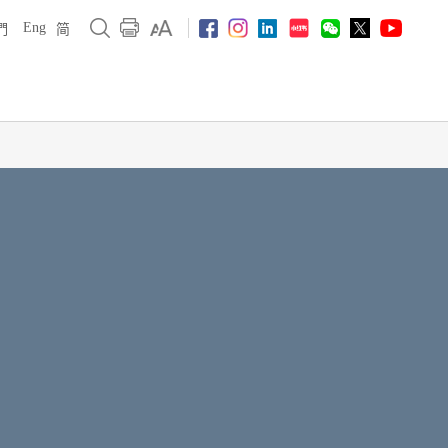
Eng
們
简