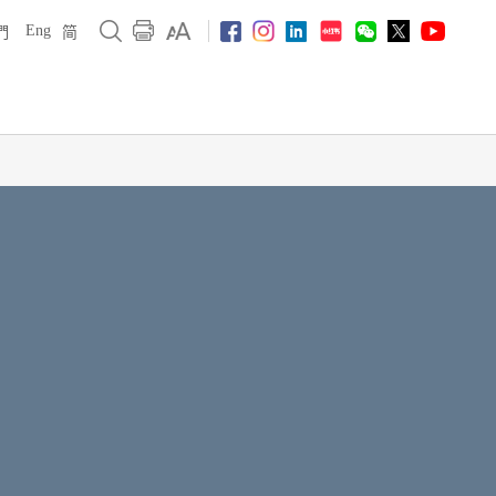
Eng
們
简