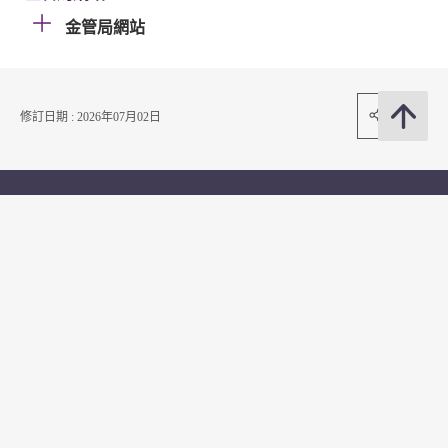
金管局網站
分享
修訂日期 : 2026年07月02日
聯絡我們
訂閱電郵通知
關注我們
常用資料
公開資料
無障礙瀏覽
年度整合開放數據計劃（包含空間數據計劃）
平等機會