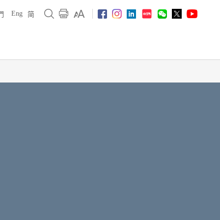
Eng
們
简