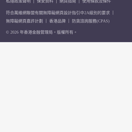
私隱政策聲明
保安資料
網頁指南
使用條款及條件
符合萬維網聯盟有關無障礙網頁設計指引中2A級別的要求
無障礙網頁嘉許計劃
香港品牌
防貪諮詢服務(CPAS)
© 2026 年香港金融管理局。版權所有。