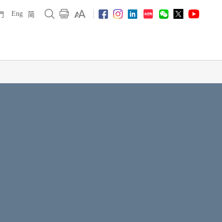
Eng
們
简