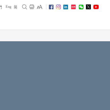
Eng
們
简