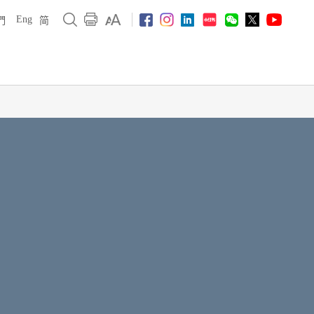
Eng
們
简