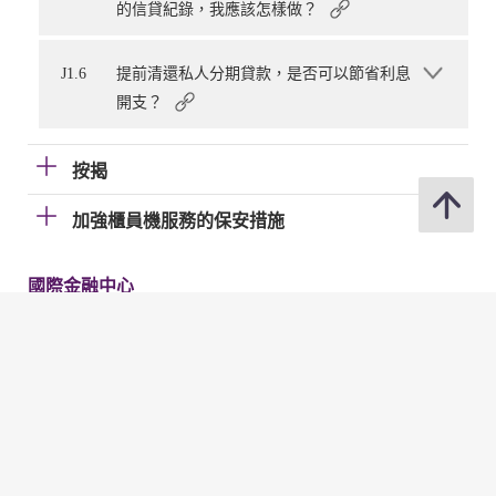
的信貸紀錄，我應該怎樣做？
J1.6
提前清還私人分期貸款，是否可以節省利息
開支？
按揭
加強櫃員機服務的保安措施
國際金融中心
電子帳單及繳費服務（EBPP）
電子支票
快速支付系統
金管局網站