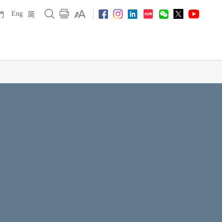
Eng
們
简