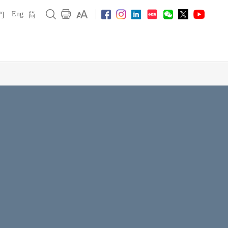
Eng
們
简