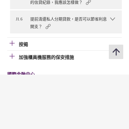
的信貸紀錄，我應該怎樣做？
J1.6
提前清還私人分期貸款，是否可以節省利息
開支？
按揭
加強櫃員機服務的保安措施
國際金融中心
電子帳單及繳費服務（EBPP）
電子支票
快速支付系統
金管局網站