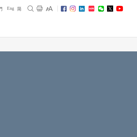
Eng
們
简