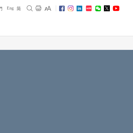
Eng
們
简