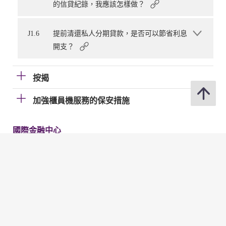
的信貸紀錄，我應該怎樣做？
J1.6
提前清還私人分期貸款，是否可以節省利息
開支？
按揭
加強櫃員機服務的保安措施
國際金融中心
電子帳單及繳費服務（EBPP）
電子支票
快速支付系統
金管局網站