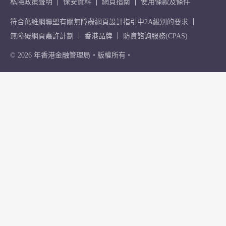
私隱政策聲明
保安資料
網頁指南
使用條款及條件
符合萬維網聯盟有關無障礙網頁設計指引中2A級別的要求
無障礙網頁嘉許計劃
香港品牌
防貪諮詢服務(CPAS)
© 2026 年香港金融管理局。版權所有。