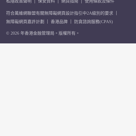
私隱政策聲明
保安資料
網頁指南
使用條款及條件
符合萬維網聯盟有關無障礙網頁設計指引中2A級別的要求
無障礙網頁嘉許計劃
香港品牌
防貪諮詢服務(CPAS)
© 2026 年香港金融管理局。版權所有。