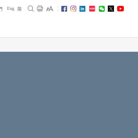
Eng
們
简