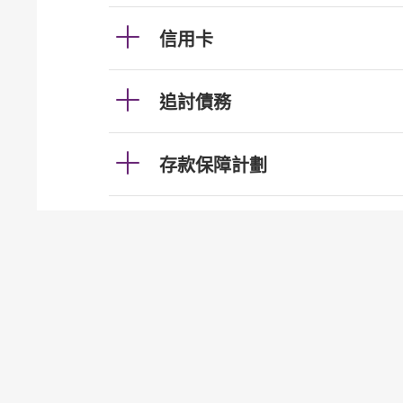
信用卡
追討債務
存款保障計劃
電子銀行
F1
為甚麼我要事先向銀行提
戶）？
F2
我收到銀行的電郵通知，