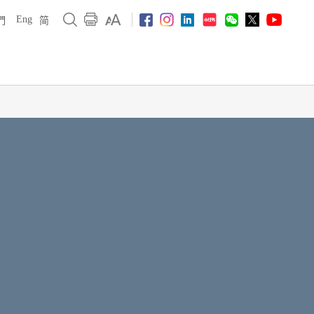
Eng
們
简