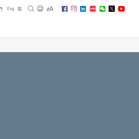
Eng
們
简