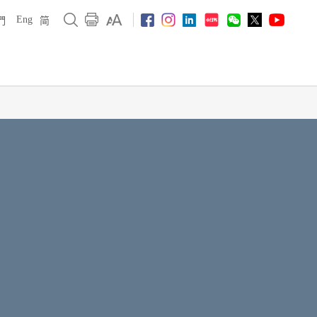
Eng
們
简