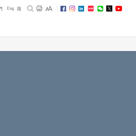
Eng
們
简