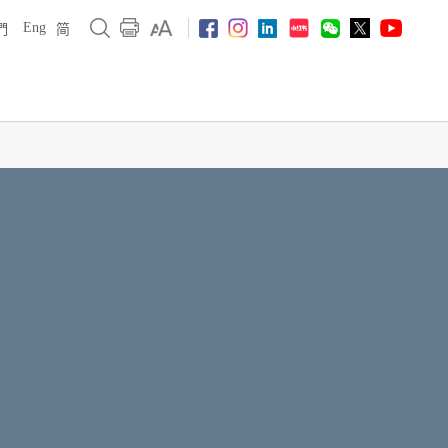
Eng
們
简