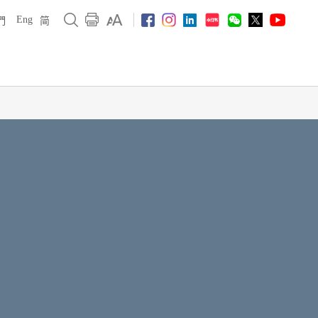
Eng
們
简