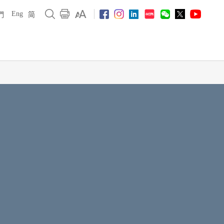
Eng
們
简