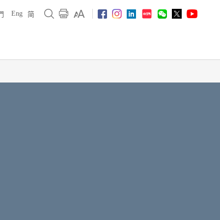
Eng
們
简