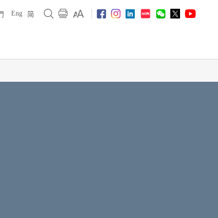
Eng
們
简