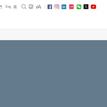
Eng
們
简