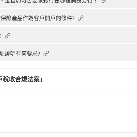
。金管局可否要求銀行在哪裡開設分行？
/保險產品作為客戶開戶的條件?
?
址證明有何要求?
戶稅收合規法案」