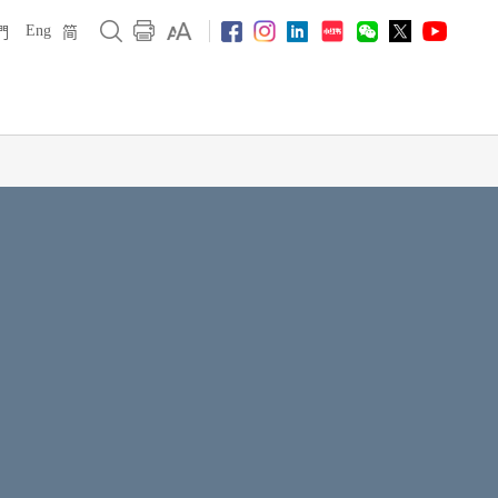
Eng
們
简