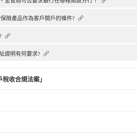
。金管局可否要求銀行在哪裡開設分行？
/保險產品作為客戶開戶的條件?
?
址證明有何要求?
戶稅收合規法案」