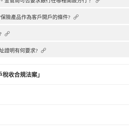
。金管局可否要求銀行在哪裡開設分行？
/保險產品作為客戶開戶的條件?
?
址證明有何要求?
戶稅收合規法案」