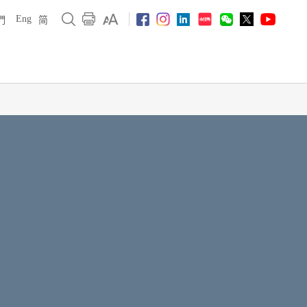
Eng
們
简