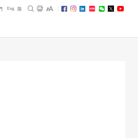
Eng
們
简