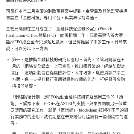
金融科技帶來的好處。
司長在本年二月宣讀的財政預算案中提到，金管局及其他監管機構
會設立「金融科技」專用平台，與業界保持溝通。
金管局隨即在三月成立了「金融科技促進辦公室」(Fintech
Facilitation Office,簡稱FFO)，統籌相關工作。我很高興告訴大家，
雖然FFO成立至今只是短短數月，但已經推展了不少工作。具體來
說，可以分以下三方面：
第一，是推動金融科技的研究及應用。首先，金管局總裁在五
月的「網絡安全峰會」上已宣佈，推出銀行業的「網絡防衛計
劃」。這項計劃旨在從風險評估、人才培訓、風險資訊共享三
方面，進一步提升銀行業應對網絡攻擊的能力，打好發展金融
科技的基礎。
「網絡防衛計劃」是FFO推動金融科技研究及應用工作的「頭
炮」。緊接下來，FFO已在ASTRI的支援下與業界開展另一個重
要議題的研究工作，就是「區塊鏈」(blockchain)技術在不同的銀
行業務中的應用，我們期望在未來幾個月陸續有一些階段性的進
展。