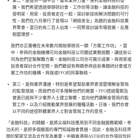
第二，是提供一個平台，凝聚業界力量，便利金融科技的發
展。我們希望透過舉辦研討會、工作坊等活動，讓金融科技的
發明家、用家、投資者走在一起，探討新技術解決問題的可行
性。我們在六月舉行了首場以「網絡安全」為題的金融科技業
界聚會。當日約有二百人出席，一同聚首討論市場發展，反應
相當理想。
我們亦正籌備在未來數月開始舉辦另一類「方案工作坊」。當
中，參與的金融機構可向金融科技公司闡述業務挑戰，讓這些公
司為他們定製解難方案。金融科技公司亦可展示成果，與用家或
投資者探討合作空間。我們歡迎有興趣參與這些專題研討會或方
案工作坊的機構，與我或FFO的同事聯絡。
第三，是與業界溝通，特別是希望幫助業界更清楚理解金管局
的監管措施，而我們亦可多理解他們的需要。FFO透過電郵及
會面已經與不少業界人士建立聯繫，並向他們講解金管局的監
管工作，以及介紹推動業界發展的種種活動。日後，我們亦會
以不同的途徑聆聽業界人士對金管局工作的意見。
「金融科技」的精髓，是將尖端科技應用到不同金融服務範疇。考
功夫的，是把多個層面的專門知識融會貫通。因此，金融及科技界
間的緊密交流及合作至為重要。中銀香港與ASTRI的合作項目恰好