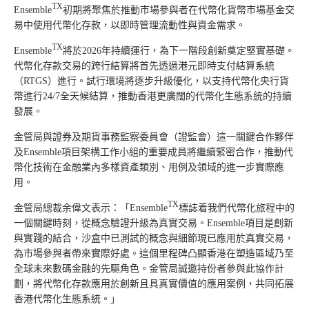
TX
Ensemble
初期將聚焦於推動市場參與者在代幣化貨幣市場基金交
易中使用代幣化存款，以即時管理流動性與資金需求。
TX
Ensemble
將於2026年持續運行，為下一階段創新奠定堅實基礎。
代幣化存款交易的跨行結算將首先透過港元即時支付結算系統
（RTGS）進行。試行環境將逐步升級優化，以支持代幣化央行貨
幣進行24/7全天候結算，推動香港更廣闊的代幣化生態系統的持續
發展。
金管局與證券及期貨事務監察委員會（證監會）這一關鍵合作夥伴
及Ensemble項目架構工作小組的重要成員將繼續緊密合作，推動代
幣化技術在金融業內多樣資產類別、用例及領域的進一步實際應
用。
TX
金管局總裁余偉文表示：「Ensemble
標誌着我們代幣化旅程中的
一個關鍵時刻，從概念驗證升級為真實交易。Ensemble項目是創新
與實踐的結合，沙盒中已測試的概念與細節現已應用於真實交易，
為市場參與者帶來實際好處。這個里程碑凸顯香港在塑造區域乃至
全球未來數碼金融的先驅角色。金管局誠邀持份者參與此協作計
劃，將代幣化存款應用於創新且具真實價值的應用案例，共同拓展
香港代幣化生態系統。」