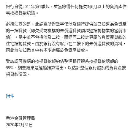
銀行自從2011年第1季起，並無錄得任何拖欠3個月以上的負資產住
宅按揭貸款紀錄。
必須注意的是，此調查所得數字僅涉及銀行提供並已知道為負資產
的一按貸款（即欠受訪機構的未償還貸款額超過按揭物業的當前市
值），當中並不包括涉及二按，而連同二按計算屬於負資產貸款的
住宅按揭貸款。由於銀行沒有客戶在二按下的未償還貸款的資料，
因此無法知悉其中有多少宗屬於負資產貸款。
受訪認可機構的按揭貸款額約佔整個銀行體系按揭貸款總額的
99%。調查結果是經過推算得出，以估計整個銀行體系的負資產按
揭貸款情況。
附件
香港金融管理局
2020年7月31日