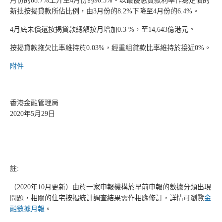
月份的88.7%上升至4月份的90.5%。以最優惠貸款利率作為定價的
新批按揭貸款所佔比例，由3月份的8.2%下降至4月份的6.4%。
4月底未償還按揭貸款總額按月增加0.3 %，至14,643億港元。
按揭貸款拖欠比率維持於0.03%，經重組貸款比率維持於接近0%。
附件
香港金融管理局
2020年5月29日
註:
（2020年10月更新）由於一家申報機構於早前申報的數據分類出現
問題，相關的住宅按揭統計調查結果需作相應修訂，詳情可瀏覽
金
融數據月報
。