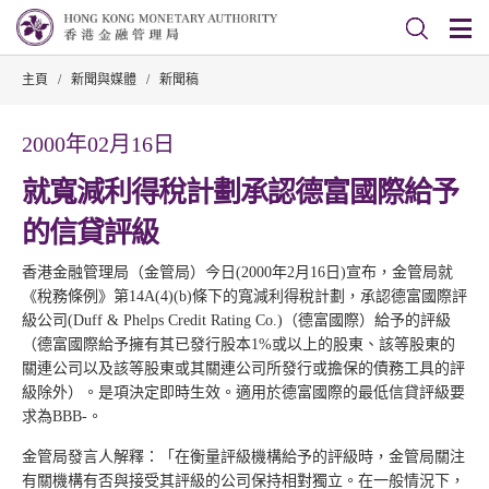
主頁
/
新聞與媒體
/
新聞稿
2000年02月16日
就寬減利得稅計劃承認德富國際給予
的信貸評級
香港金融管理局（金管局）今日(2000年2月16日)宣布，金管局就
《稅務條例》第14A(4)(b)條下的寬減利得稅計劃，承認德富國際評
級公司(Duff & Phelps Credit Rating Co.)（德富國際）給予的評級
（德富國際給予擁有其已發行股本1%或以上的股東、該等股東的
關連公司以及該等股東或其關連公司所發行或擔保的債務工具的評
級除外）。是項決定即時生效。適用於德富國際的最低信貸評級要
求為BBB-。
金管局發言人解釋：「在衡量評級機構給予的評級時，金管局關注
有關機構有否與接受其評級的公司保持相對獨立。在一般情況下，