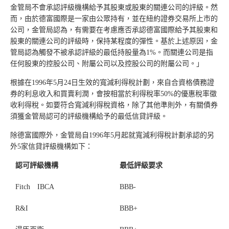
金管局不會承認評級機構給予其股東或股東的關連公司的評級。然
而，由於德富國際是一家由公眾持有，並在紐約證券交易所上市的
公司，金管局認為，有需要在考慮應否承認德富國際給予其股東和
股東的關連公司的評級時，保持某程度的彈性。基於上述原因，金
管局認為觸發不被承認評級的最低持股量為1%。而關連公司是指
任何股東的控股公司、附屬公司以及控股公司的附屬公司。」
根據在1996年5月24日生效的寬減利得稅計劃，來自合資格債務證
券的利息收入和買賣利潤，會按相當於利得稅率50%的優惠稅率徵
收利得稅。如要符合寬減利得稅資格，除了其他準則外，有關債券
須獲金管局認可的評級機構給予的最低信貸評級。
除德富國際外，金管局自1996年5月起就寬減利得稅計劃承認的另
外5家信貸評級機構如下：
認可評級機構
最低評級要求
Fitch IBCA
BBB-
R&I
BBB+