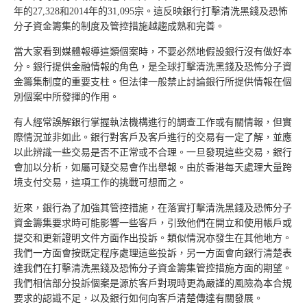
年的27,328和2014年的31,095宗。這反映銀行打擊清洗黑錢及恐怖
分子資金籌集的制度及管控措施越趨成熟和完善。
當大家看到媒體報導這類個案時，不要必然地假設銀行沒有做好本
分。銀行提供金融情報的角色，是全球打擊清洗黑錢及恐怖分子資
金籌集制度的重要支柱。但法律一般禁止討論銀行所提供情報在個
別個案中所發揮的作用。
有人經常誤解銀行掌握執法機構進行的調查工作或有關情報，但實
際情況並非如此。銀行對客戶及客戶進行的交易有一定了解，並應
以此辨識一些交易是否不正常或不合理。一旦發現這些交易，銀行
會加以分析，如屬可疑交易會作出舉報。由於香港每天處理大量跨
境支付交易，這項工作的挑戰可想而之。
近來，銀行為了加強其管控措施，在落實打擊清洗黑錢及恐怖分子
資金籌集要求時可能影響一些客戶，引致他們在開立和使用帳戶或
提交和更新證明文件方面作出投訴。類似情況亦發生在其他地方。
我們一方面會按既定程序處理這些投訴，另一方面會向銀行清楚表
達我們在打擊清洗黑錢及恐怖分子資金籌集管控措施方面的期望。
我們相信部分投訴個案是源於客戶對現時更為嚴謹的風險為本合規
要求的認識不足，以及銀行如何向客戶清楚傳達有關發展。