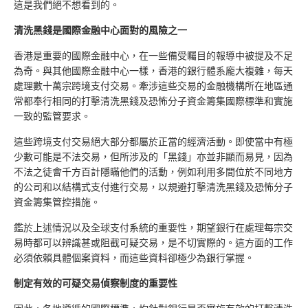
這是我們絕不想看到的。
清洗黑錢是國際金融中心面對的風險之一
香港是重要的國際金融中心，在一些備受矚目的報導中被提及不足
為奇。與其他國際金融中心一樣，香港的銀行體系龐大複雜，每天
處理數十萬宗跨境支付交易。牽涉這些交易的金融機構所在地區通
常都奉行相同的打擊清洗黑錢及恐怖分子資金籌集國際標準和實施
一致的監管要求。
這些跨境支付交易絕大部分都屬於正當的經濟活動。即使當中有極
少數可能是不法交易，但所涉及的「黑錢」亦並非顯而易見，因為
不法之徒會千方百計隱瞞他們的活動，例如利用多間位於不同地方
的公司和以結構式支付進行交易，以規避打擊清洗黑錢及恐怖分子
資金籌集管控措施。
鑑於上述情況以及全球支付系統的重要性，期望銀行在處理每宗交
易時都可以辨識甚或阻截可疑交易，是不切實際的。這方面的工作
必須依賴具體個案資料，而這些資料卻極少為銀行掌握。
制定有效的可疑交易偵察制度的重要性