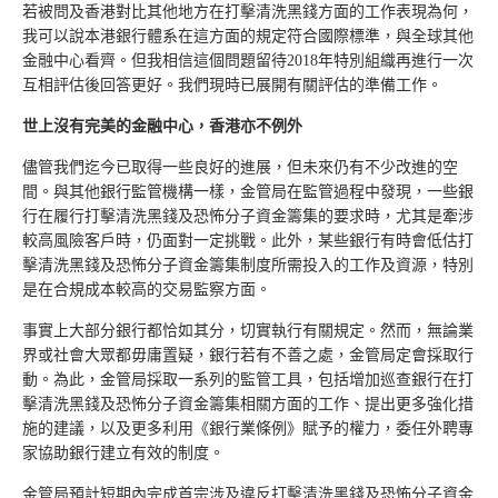
若被問及香港對比其他地方在打擊清洗黑錢方面的工作表現為何，
我可以說本港銀行體系在這方面的規定符合國際標準，與全球其他
金融中心看齊。但我相信這個問題留待2018年特別組織再進行一次
互相評估後回答更好。我們現時已展開有關評估的準備工作。
世上沒有完美的金融中心，香港亦不例外
儘管我們迄今已取得一些良好的進展，但未來仍有不少改進的空
間。與其他銀行監管機構一樣，金管局在監管過程中發現，一些銀
行在履行打擊清洗黑錢及恐怖分子資金籌集的要求時，尤其是牽涉
較高風險客戶時，仍面對一定挑戰。此外，某些銀行有時會低估打
擊清洗黑錢及恐怖分子資金籌集制度所需投入的工作及資源，特別
是在合規成本較高的交易監察方面。
事實上大部分銀行都恰如其分，切實執行有關規定。然而，無論業
界或社會大眾都毋庸置疑，銀行若有不善之處，金管局定會採取行
動。為此，金管局採取一系列的監管工具，包括增加巡查銀行在打
擊清洗黑錢及恐怖分子資金籌集相關方面的工作、提出更多強化措
施的建議，以及更多利用《銀行業條例》賦予的權力，委任外聘專
家協助銀行建立有效的制度。
金管局預計短期內完成首宗涉及違反打擊清洗黑錢及恐怖分子資金