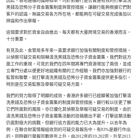
因此，各地遵循的國際標準，均針對銀行是否實施有效的打擊清洗
黑錢及恐怖分子資金籌集制度與管控措施，讓銀行能夠根據它們對
客戶的認識，無論交易各方所在地，都能夠在可疑交易完成後加以
辨識和作出舉報。
這個要求對於資金自由進出、每天都有大量跨境交易的香港而言，
十分重要。
有見及此，金管局多年來一直要求銀行加強有關制度和管控措施，
以偵察可疑交易和阻嚇清洗黑錢及恐怖分子資金籌集。我們對這方
面工作的重視，可見於我們在四年間將專門資源增加了兩倍，並成
立專門分處以便更好地組織有關的工作經驗。我們亦加強對銀行的
監管和聯繫，就打擊清洗黑錢及恐怖分子資金籌集提供更多指引，
特別是在交易監察及舉報可疑交易方面。
我們的努力取得了明顯的成效。香港許多銀行已經顯著加強打擊清
洗黑錢及恐怖分子資金籌集的制度與管控措施。銀行較以往更了解
它們所面對的風險，亦已優化其偵察及舉報可疑交易的制度。由於
清洗黑錢及恐怖分子資金籌集活動的技倆層出不窮，打擊這類活動
仍面對極大的挑戰，但銀行這方面的能力已大為提升。以去年為
例，在聯合財富情報組收到的可疑交易報告中，有83%是銀行作出
的。同時銀行舉報宗數逐年上升，由2012年的19,202宗，升至2013