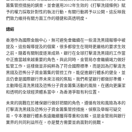
籌集管控措施的調查，並會運用2012年生效的《打擊洗錢條例》賦
予的權力採取針對性的執法行動。有關行動將予以公開。這反映我
們致力維持有關方面工作的穩健和高透明度。
總結
香港作為國際金融中心，無可避免會繼續在一些清洗黑錢報導中被
提及。這些報導提及的個案，很多都發生在現時更嚴格的要求生效
之前。隨着有關制度逐漸成熟，銀行在全球打擊清洗黑錢的工作當
中正擔當越來越重要的角色。與此同時，金管局亦會繼續竭力做好
監管工作。這樣做並非純粹為了符合國際標準，而是因為打擊清洗
黑錢及恐怖分子資金籌集的管控工作，能促進銀行體系的健全，並
且仍會是國際銀行界未來注視的焦點。我們希望銀行都做好準備，
主動降低清洗黑錢及恐怖分子資金籌集活動的風險，在邁向更廉潔
和透明的全球經濟體系當中，為香港爭取有利位置。
未來的挑戰在於確保銀行做好把關的角色，遵循有效和風險為本的
打擊清洗黑錢及恐怖分子資金籌集管控措施，偵察及舉報可疑交
易，令本港銀行體系長遠繼續獲得尊重和信賴。這是金管局與銀行
業界的共同利益所在，亦是雙方需要並肩面對的挑戰。