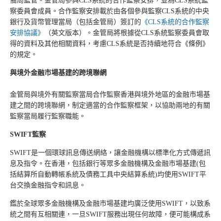
備局監管。金管局參與CLS系統的合作監察安排，並為CLS系統監
察委員會成員。合作監察安排載於由各個參與監察CLS系統的中央
銀行及貨幣管理當局（包括金管局）簽訂的
《CLS系統的合作監察
安排協議》
（英文版本）。金管局將根據從CLS系統監察委員會取
得的資料及其他相關資料，考慮CLS系統是否持續地符合《條例》
的規定。
與境外金融市場基建的跨境聯網
金管局與境外有關監察當局合作監察香港與境外地區的金融市場基
建之間的跨境聯網，制定適當的合作監察框架，以協助兩地的有關
監察當局履行監察職能。
SWIFT
監察
SWIFT是一個環球訊息傳送網絡，讓金融機構以標準化方式傳遞訊
息及指令。在香港，包括銀行等眾多金融機構及金融市場基建(包
括結算所自動轉帳系統及債務工具中央結算系統)均使用SWIFT平
台交換金融指令和訊息。
鑑於全球眾多金融機構及金融市場基建均廣泛使用SWIFT，以致系
統之間有互相關連，一旦SWIFT服務出現任何故障，便可能構成系