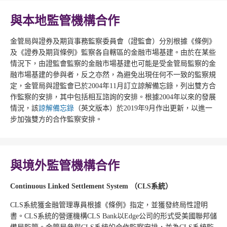
與本地監管機構合作
金管局與證券及期貨事務監察委員會（證監會）分別根據《條例》
及《證券及期貨條例》監察各自轄區的金融市場基建。由於在某些
情況下，由證監會監察的金融市場基建也可能是受金管局監察的金
融市場基建的參與者，反之亦然，為避免出現任何不一致的監察規
定，金管局與證監會已於2004年11月訂立諒解備忘錄，列出雙方合
作監察的安排，其中包括相互諮詢的安排。根據2004年以來的發展
情況，該
諒解備忘錄
（英文版本）於2019年9月作出更新，以進一
步加強雙方的合作監察安排。
與境外監管機構合作
Continuous Linked Settlement System
（
CLS
系統）
CLS系統獲金融管理專員根據《條例》指定，並獲發終局性證明
書。CLS系統的營運機構CLS Bank以Edge公司的形式受美國聯邦儲