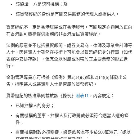
該協議一方是認可機構；及
該貨幣經紀的身份是有關交易服務的代理人或提供人。
貨幣經紀不一定是香港居民或在香港經營。有關規定亦適用於正向
在香港認可機構提供服務的非香港居民貨幣經紀。
法例的原意並不包括投資顧問、證券交易商、律師及專業會計師等
人士，因這類人士雖然在技術上可能會以貨幣經紀身分行事（如代
表客戶安排存款），但完全以附屬或附帶於其主要業務的形式進
行。
金融管理專員亦可根據《條例》第2(14)(c)條和2(14)(b)條發出公
告，指明某人或某類別人士是否屬於貨幣經紀。
貨幣經紀的核准準則載於該《條例》
附表11
，內容規定：
已知控權人的身分；
有關機構的董事、控權人及行政總裁必須符合適當人選的條
件；
有關機構財政必須穩健，繳足款股本不少於500萬港元（或以