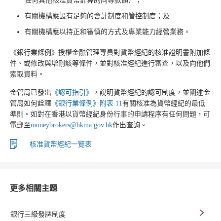
任何其他核准貨幣計算的同等款額）；
有關機構應設有足夠的會計制度和管控制度；及
有關機構應以持正和審慎的方式及專業能力經營業務。
《銀行業條例》授權金融管理專員對貨幣經紀的核准證明書附加條
件、或修改與增刪該等條件，並對核准經紀進行審查，以及向他們
索取資料。
金管局已發出
《認可指引》
，說明貨幣經紀的認可制度，並闡述金
管局如何詮釋
《銀行業條例》附表 11
有關核准為貨幣經紀的最低
準則。如對在香港以貨幣經紀身份行事的申請程序有任何問題，可
電郵至
moneybrokers@hkma.gov.hk
作出查詢。
核准貨幣經紀一覽表
更多相關主題
銀行三級發牌制度