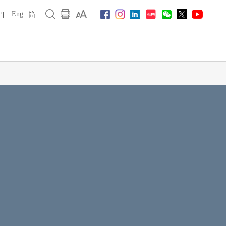
Eng
們
简